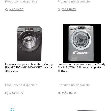
Producto no disponible
Producto no disponible
MÁS INFO
MÁS INFO
Lavasecarropas automático Candy
Lavasecarropas automático Candy
RapidÓ ROW41494DWMRT inverter
Alisè GVFW4159L inverter plata
antracit...
11.5kg ...
Producto no disponible
Producto no disponible
MÁS INFO
MÁS INFO