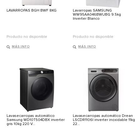
LAVARROPAS BGH BWF 8KG
Lavarropas SAMSUNG
WW95AA046BWUBG 9.5kg
Inverter Blanco
Producto no disponible
Producto no disponible
MÁS INFO
MÁS INFO
Lavasecarropas automático
Lavasecarropas automático Drean
Samsung WD10T504DBX inverter
LSCDR1106I inverter inoxidable 11kg
gris 10kg 220 V...
22...