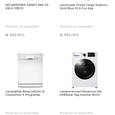
SECARROPAS CANDY 8KG CS
Lavarropas Drean Carga Superior
V8LG 12BCO
Gold Blue 10.6 Eco 6kg
Producto no disponible
Producto no disponible
MÁS INFO
MÁS INFO
Lavavajillas Atma Lvj120e 12
Lavasecarropa Panasonic Na-
Cuebiertos 6 Programas
s118f2war 11kg Inverter 4000
Producto no disponible
Producto no disponible