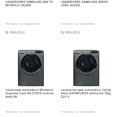
LAVARROPAS SAMSUNG WW 70
LAVARROPAS SAMSUNG WW90
MONHUU SILVER
J5410 SILVER
Producto no disponible
Producto no disponible
MÁS INFO
MÁS INFO
Lavarropas automático Whirlpool
Lavasecarropas automático Candy
Supreme Care WLCF90S inverter
Alisè GVFWFL4139 anthracite 13kg
plata 9k...
220 V
Producto no disponible
Producto no disponible