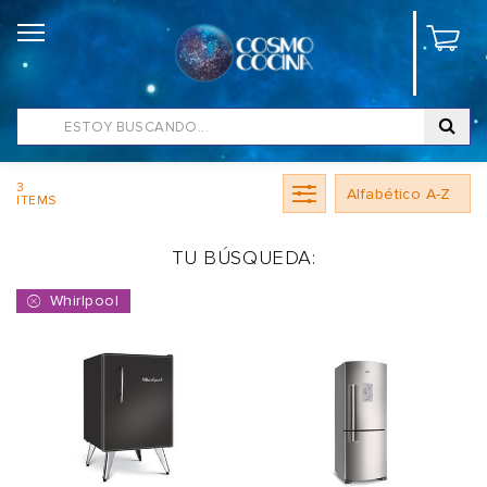
3
ITEMS
TU BÚSQUEDA:
Whirlpool